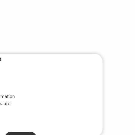
t
ormation
nauté