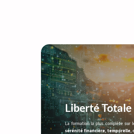
Liberté Totale
La formation la plus complète sur 
sérénité
financière
, 
temporelle
, 